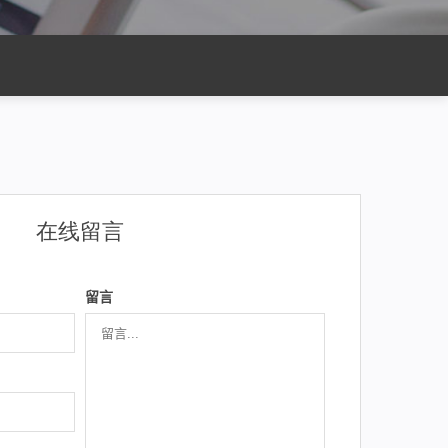
在线留言
留言