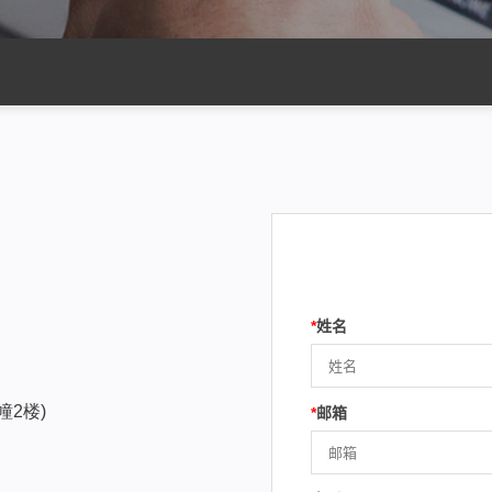
*
姓名
幢2楼)
*
邮箱