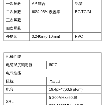
一次屏蔽
AP 键合
铝箔
二次屏蔽
60%-95% 覆盖率
BC/TC/AL
三次屏蔽
四次屏蔽
外护套
0.240in(6.10mm)
PVC
机械性能
电缆温度额定值
80°C
电气性能
阻抗
75±3Ω
电容
19.4pF/ft(63.6 pF/m)
5-300MHz≥20dB
SRL